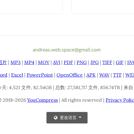
图片
|
MP3
|
MP4
|
MOV
|
AVI
|
PDF
|
PNG
|
JPG
|
TIFF
|
GIF
|
SV
ord
|
Excel
|
PowerPoint
|
OpenOffice
|
APK
|
WAV
|
TTF
|
WE
 4,521 文件, 82.54GB | 总数: 27,581,717 文件, 856.74TB | 来自
© 2018-2026
YouCompress
| All rights reserved |
Privacy Poli
更改语言