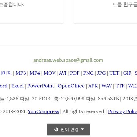
보증합니다.
트를 친구들
이미지
|
MP3
|
MP4
|
MOV
|
AVI
|
PDF
|
PNG
|
JPG
|
TIFF
|
GIF
|
ord
|
Excel
|
PowerPoint
|
OpenOffice
|
APK
|
WAV
|
TTF
|
WE
: 1,526 파일, 30.51GB | 총: 27,570,999 파일, 856.53TB | 20
© 2018-2026
YouCompress
| All rights reserved |
Privacy Poli
언어 변경