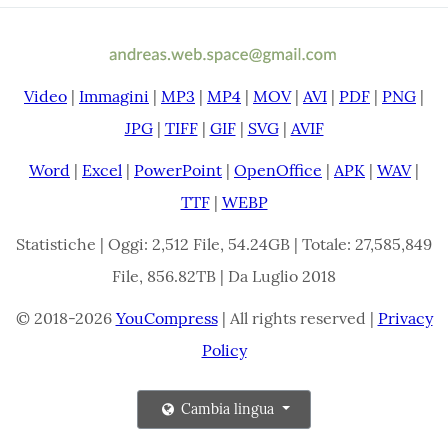
Video
|
Immagini
|
MP3
|
MP4
|
MOV
|
AVI
|
PDF
|
PNG
|
JPG
|
TIFF
|
GIF
|
SVG
|
AVIF
Word
|
Excel
|
PowerPoint
|
OpenOffice
|
APK
|
WAV
|
TTF
|
WEBP
Statistiche | Oggi: 2,512 File, 54.24GB | Totale: 27,585,849
File, 856.82TB | Da Luglio 2018
© 2018-2026
YouCompress
| All rights reserved |
Privacy
Policy
Cambia lingua