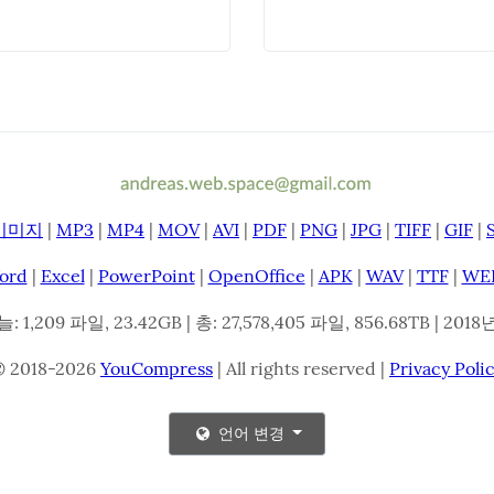
이미지
|
MP3
|
MP4
|
MOV
|
AVI
|
PDF
|
PNG
|
JPG
|
TIFF
|
GIF
|
ord
|
Excel
|
PowerPoint
|
OpenOffice
|
APK
|
WAV
|
TTF
|
WE
: 1,209 파일, 23.42GB | 총: 27,578,405 파일, 856.68TB | 20
© 2018-2026
YouCompress
| All rights reserved |
Privacy Poli
언어 변경