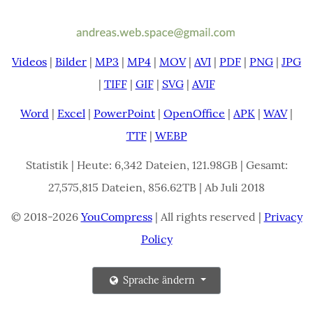
Videos
|
Bilder
|
MP3
|
MP4
|
MOV
|
AVI
|
PDF
|
PNG
|
JPG
|
TIFF
|
GIF
|
SVG
|
AVIF
Word
|
Excel
|
PowerPoint
|
OpenOffice
|
APK
|
WAV
|
TTF
|
WEBP
Statistik | Heute: 6,342 Dateien, 121.98GB | Gesamt:
27,575,815 Dateien, 856.62TB | Ab Juli 2018
© 2018-2026
YouCompress
| All rights reserved |
Privacy
Policy
Sprache ändern