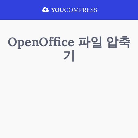
YOU
COMPRESS
OpenOffice 파일 압축
기