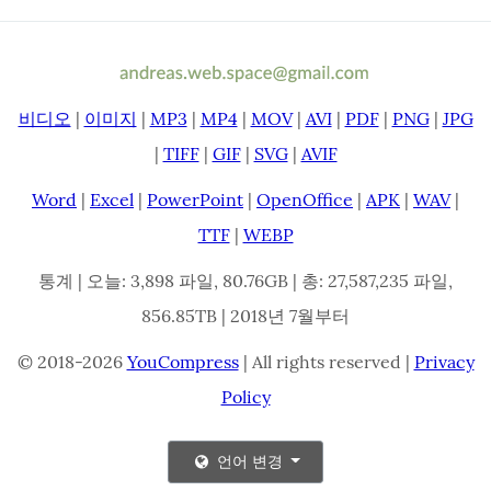
비디오
|
이미지
|
MP3
|
MP4
|
MOV
|
AVI
|
PDF
|
PNG
|
JPG
|
TIFF
|
GIF
|
SVG
|
AVIF
Word
|
Excel
|
PowerPoint
|
OpenOffice
|
APK
|
WAV
|
TTF
|
WEBP
통계 | 오늘: 3,898 파일, 80.76GB | 총: 27,587,235 파일,
856.85TB | 2018년 7월부터
© 2018-2026
YouCompress
| All rights reserved |
Privacy
Policy
언어 변경