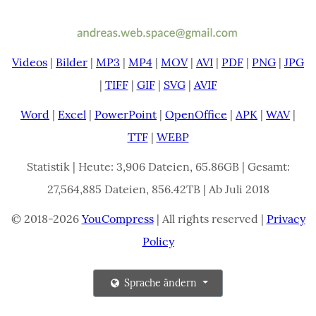
Videos
|
Bilder
|
MP3
|
MP4
|
MOV
|
AVI
|
PDF
|
PNG
|
JPG
|
TIFF
|
GIF
|
SVG
|
AVIF
Word
|
Excel
|
PowerPoint
|
OpenOffice
|
APK
|
WAV
|
TTF
|
WEBP
Statistik | Heute: 3,906 Dateien, 65.86GB | Gesamt:
27,564,885 Dateien, 856.42TB | Ab Juli 2018
© 2018-2026
YouCompress
| All rights reserved |
Privacy
Policy
Sprache ändern