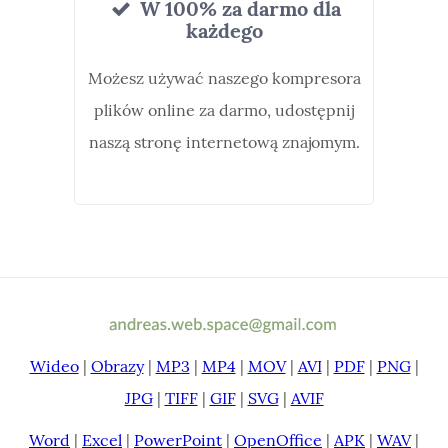
W 100% za darmo dla
każdego
Możesz używać naszego kompresora
plików online za darmo, udostępnij
naszą stronę internetową znajomym.
Wideo
|
Obrazy
|
MP3
|
MP4
|
MOV
|
AVI
|
PDF
|
PNG
|
JPG
|
TIFF
|
GIF
|
SVG
|
AVIF
Word
|
Excel
|
PowerPoint
|
OpenOffice
|
APK
|
WAV
|