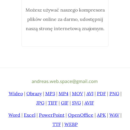
Możesz używać naszego kompresora
plików online za darmo, udostępnij
naszą stronę internetową znajomym.
Wideo
|
Obrazy
|
MP3
|
MP4
|
MOV
|
AVI
|
PDF
|
PNG
|
JPG
|
TIFF
|
GIF
|
SVG
|
AVIF
Word
|
Excel
|
PowerPoint
|
OpenOffice
|
APK
|
WAV
|
TTF
|
WEBP