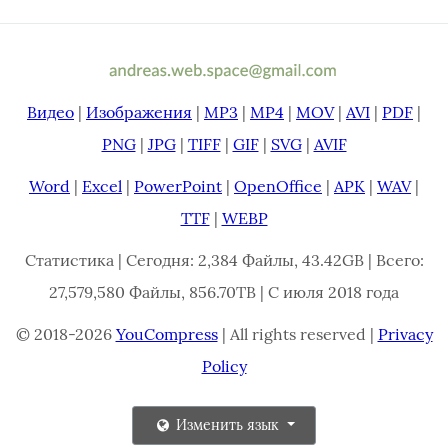
Видео
|
Изображения
|
MP3
|
MP4
|
MOV
|
AVI
|
PDF
|
PNG
|
JPG
|
TIFF
|
GIF
|
SVG
|
AVIF
Word
|
Excel
|
PowerPoint
|
OpenOffice
|
APK
|
WAV
|
TTF
|
WEBP
Статистика | Сегодня: 2,384 Файлы, 43.42GB | Всего:
27,579,580 Файлы, 856.70TB | С июля 2018 года
© 2018-2026
YouCompress
| All rights reserved |
Privacy
Policy
Изменить язык