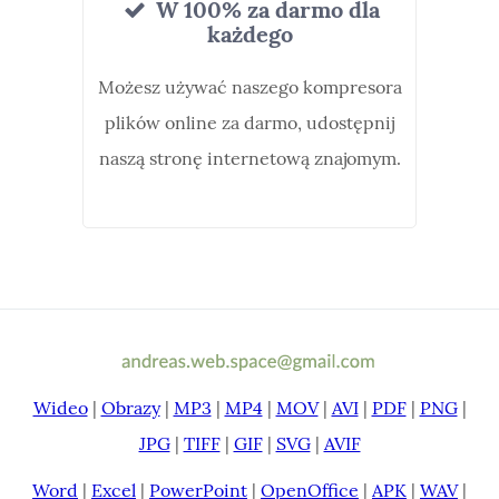
W 100% za darmo dla
każdego
Możesz używać naszego kompresora
plików online za darmo, udostępnij
naszą stronę internetową znajomym.
Wideo
|
Obrazy
|
MP3
|
MP4
|
MOV
|
AVI
|
PDF
|
PNG
|
JPG
|
TIFF
|
GIF
|
SVG
|
AVIF
Word
|
Excel
|
PowerPoint
|
OpenOffice
|
APK
|
WAV
|