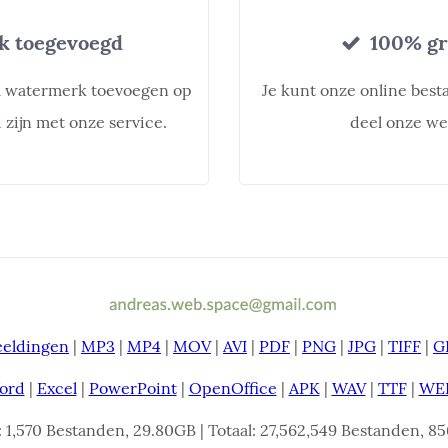
 toegevoegd
100% gra
l watermerk toevoegen op
Je kunt onze online best
zijn met onze service.
deel onze we
eeldingen
|
MP3
|
MP4
|
MOV
|
AVI
|
PDF
|
PNG
|
JPG
|
TIFF
|
G
ord
|
Excel
|
PowerPoint
|
OpenOffice
|
APK
|
WAV
|
TTF
|
WE
: 1,570 Bestanden, 29.80GB | Totaal: 27,562,549 Bestanden, 856