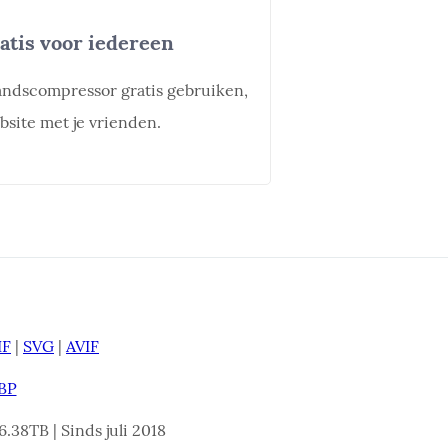
tis voor iedereen
andscompressor gratis gebruiken,
bsite met je vrienden.
IF
|
SVG
|
AVIF
BP
.38TB | Sinds juli 2018