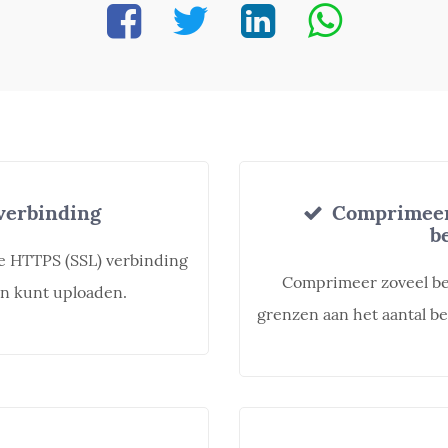
verbinding
Comprimeer 
b
ge HTTPS (SSL) verbinding
Comprimeer zoveel best
den kunt uploaden.
grenzen aan het aantal b