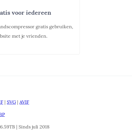
tis voor iedereen
andscompressor gratis gebruiken,
bsite met je vrienden.
IF
|
SVG
|
AVIF
BP
.59TB | Sinds juli 2018