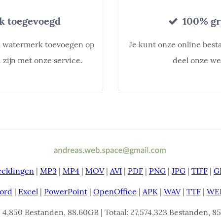
 toegevoegd
100% gra
l watermerk toevoegen op
Je kunt onze online best
zijn met onze service.
deel onze we
eeldingen
|
MP3
|
MP4
|
MOV
|
AVI
|
PDF
|
PNG
|
JPG
|
TIFF
|
G
ord
|
Excel
|
PowerPoint
|
OpenOffice
|
APK
|
WAV
|
TTF
|
WE
: 4,850 Bestanden, 88.60GB | Totaal: 27,574,323 Bestanden, 856