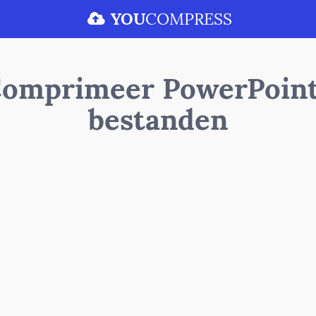
YOU
COMPRESS
omprimeer PowerPoin
bestanden