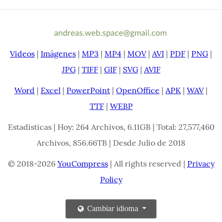
Videos
|
Imágenes
|
MP3
|
MP4
|
MOV
|
AVI
|
PDF
|
PNG
|
JPG
|
TIFF
|
GIF
|
SVG
|
AVIF
Word
|
Excel
|
PowerPoint
|
OpenOffice
|
APK
|
WAV
|
TTF
|
WEBP
Estadísticas | Hoy: 264 Archivos, 6.11GB | Total: 27,577,460
Archivos, 856.66TB | Desde Julio de 2018
© 2018-2026
YouCompress
| All rights reserved |
Privacy
Policy
Cambiar idioma