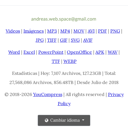
Videos
|
Imágenes
|
MP3
|
MP4
|
MOV
|
AVI
|
PDF
|
PNG
|
JPG
|
TIFF
|
GIF
|
SVG
|
AVIF
Word
|
Excel
|
PowerPoint
|
OpenOffice
|
APK
|
WAV
|
TTF
|
WEBP
Estadísticas | Hoy: 7,107 Archivos, 127.23GB | Total:
27,568,086 Archivos, 856.48TB | Desde Julio de 2018
© 2018-2026
YouCompress
| All rights reserved |
Privacy
Policy
Cambiar idioma