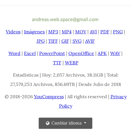
Videos
|
Imágenes
|
MP3
|
MP4
|
MOV
|
AVI
|
PDF
|
PNG
|
JPG
|
TIFF
|
GIF
|
SVG
|
AVIF
Word
|
Excel
|
PowerPoint
|
OpenOffice
|
APK
|
WAV
|
TTF
|
WEBP
Estadísticas | Hoy: 2,057 Archivos, 38.11GB | Total:
27,579,253 Archivos, 856.69TB | Desde Julio de 2018
© 2018-2026
YouCompress
| All rights reserved |
Privacy
Policy
Cambiar idioma