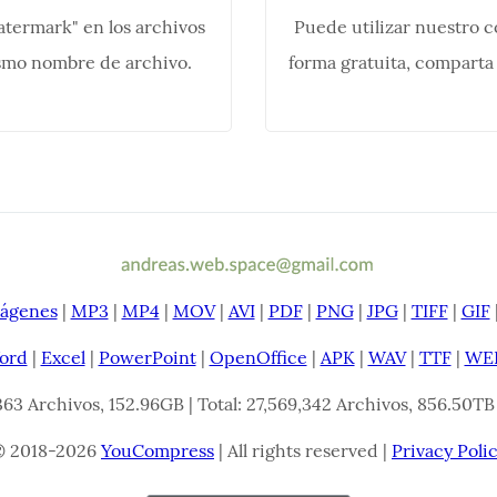
termark" en los archivos
Puede utilizar nuestro 
smo nombre de archivo.
forma gratuita, comparta
ágenes
|
MP3
|
MP4
|
MOV
|
AVI
|
PDF
|
PNG
|
JPG
|
TIFF
|
GIF
ord
|
Excel
|
PowerPoint
|
OpenOffice
|
APK
|
WAV
|
TTF
|
WE
,363 Archivos, 152.96GB | Total: 27,569,342 Archivos, 856.50TB
© 2018-2026
YouCompress
| All rights reserved |
Privacy Poli