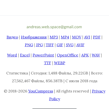
Видео
|
Изображения
|
MP3
|
MP4
|
MOV
|
AVI
|
PDF
|
PNG
|
JPG
|
TIFF
|
GIF
|
SVG
|
AVIF
Word
|
Excel
|
PowerPoint
|
OpenOffice
|
APK
|
WAV
|
TTF
|
WEBP
Статистика | Сегодня: 1,488 Файлы, 29.22GB | Всего:
27,562,467 Файлы, 856.38TB | С июля 2018 года
© 2018-2026
YouCompress
| All rights reserved |
Privacy
Policy