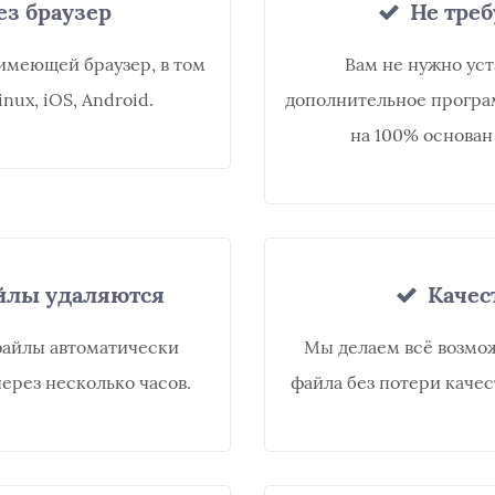
ез браузер
Не треб
имеющей браузер, в том
Вам не нужно ус
nux, iOS, Android.
дополнительное програ
на 100% основан
йлы удаляются
Качес
файлы автоматически
Мы делаем всё возмо
ерез несколько часов.
файла без потери качес