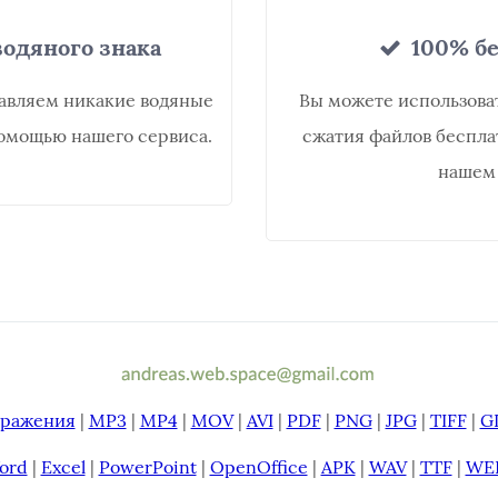
одяного знака
100% бе
бавляем никакие водяные
Вы можете использова
омощью нашего сервиса.
сжатия файлов беспла
нашем 
бражения
|
MP3
|
MP4
|
MOV
|
AVI
|
PDF
|
PNG
|
JPG
|
TIFF
|
G
ord
|
Excel
|
PowerPoint
|
OpenOffice
|
APK
|
WAV
|
TTF
|
WE