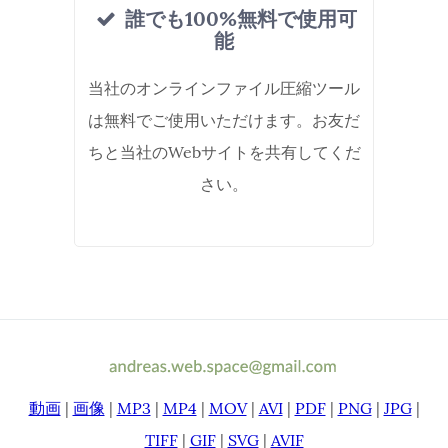
誰でも100%無料で使用可
能
当社のオンラインファイル圧縮ツール
は無料でご使用いただけます。お友だ
ちと当社のWebサイトを共有してくだ
さい。
動画
|
画像
|
MP3
|
MP4
|
MOV
|
AVI
|
PDF
|
PNG
|
JPG
|
TIFF
|
GIF
|
SVG
|
AVIF