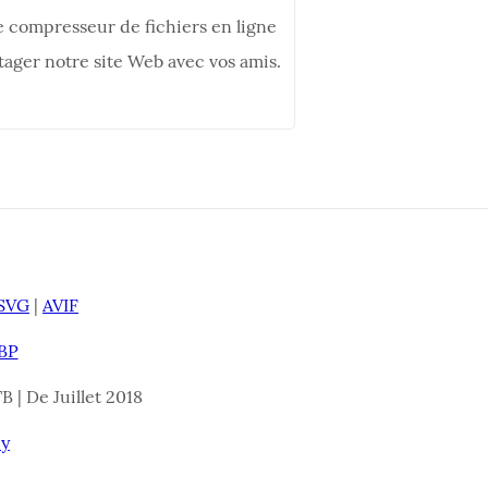
e compresseur de fichiers en ligne
tager notre site Web avec vos amis.
SVG
|
AVIF
BP
B | De Juillet 2018
cy